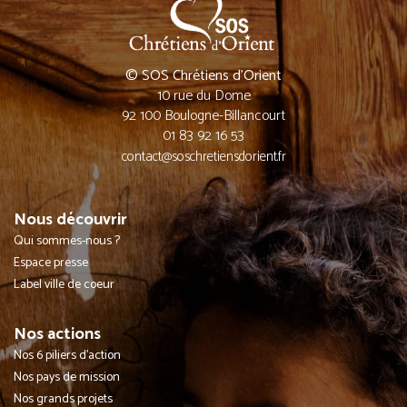
© SOS Chrétiens d’Orient
10 rue du Dome
92 100 Boulogne-Billancourt
01 83 92 16 53
contact@soschretiensdorient.fr
Nous découvrir
Qui sommes-nous ?
Espace presse
Label ville de coeur
Nos actions
Nos 6 piliers d'action
Nos pays de mission
Nos grands projets