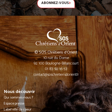
ABONNEZ-VOUS
© SOS Chrétiens d’Orient
10 rue du Dome
92 100 Boulogne-Billancourt
01 83 92 16 53
contact@soschretiensdorient.fr
Nous découvrir
Qui sommes-nous ?
Espace presse
Label ville de coeur