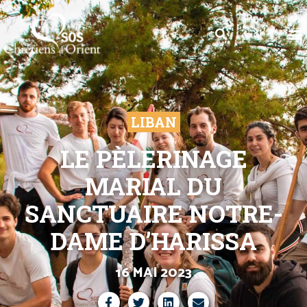
LIBAN
LE PÈLERINAGE
MARIAL DU
SANCTUAIRE NOTRE-
DAME D’HARISSA
16 MAI 2023