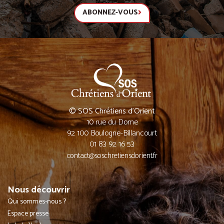
ABONNEZ-VOUS
© SOS Chrétiens d’Orient
10 rue du Dome
92 100 Boulogne-Billancourt
01 83 92 16 53
contact@soschretiensdorient.fr
Nous découvrir
Qui sommes-nous ?
Espace presse