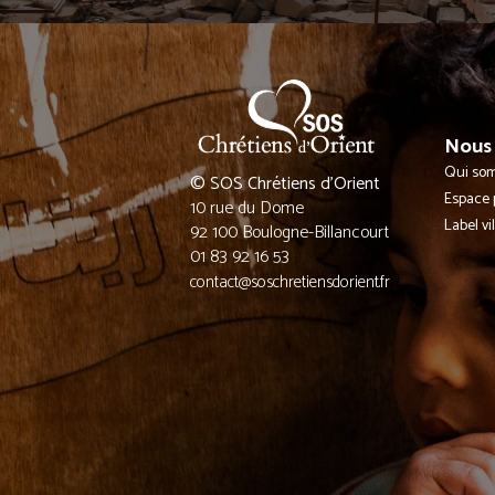
Nous 
Qui so
© SOS Chrétiens d’Orient
Espace 
10 rue du Dome
Label vi
92 100 Boulogne-Billancourt
01 83 92 16 53
contact@soschretiensdorient.fr