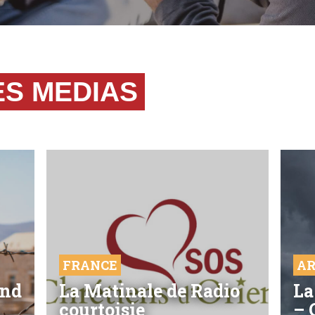
ES MEDIAS
FRANCE
AR
end
La Matinale de Radio
La
courtoisie
– 