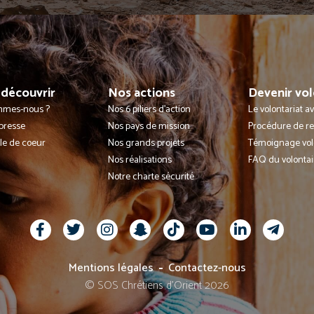
découvrir
Nos actions
Devenir vol
mmes-nous ?
Nos 6 piliers d'action
Le volontariat 
presse
Nos pays de mission
Procédure de r
lle de coeur
Nos grands projets
Témoignage vol
Nos réalisations
FAQ du volontai
Notre charte sécurité
Mentions légales
Contactez-nous
© SOS Chrétiens d’Orient 2026