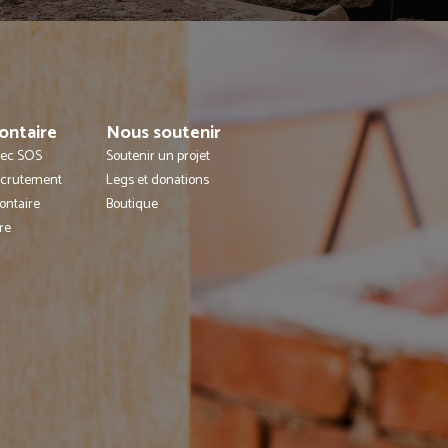
ontaire
Nous soutenir
avec SOS
Soutenir un projet
ecrutement
Legs et donations
ontaire
Boutique
re