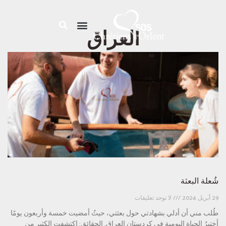
العراق
شُعلة البعثة
29 أبريل 2024
لا توجد تعليقات
طُلب مني أن أدلي بشهادتي حول بعثتي، حيثُ أمضيت خمسة وأربعون يومًا
أختبرُ الحياة اليومية في كردستان العراق. الحقائق: اكتشفت الكثير من