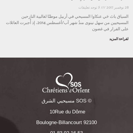
28 نوفمبر 2017
لا توجد تعليقات
السياق باتَ حَي عنكاوا المسيحي في أربيل موطنًا لغالبية النازحين
المسيحيين من سهل نينوى منذُ شهر آب/أغسطس 2014، إذ أُجبرت العائلات
على الفرار في غضون
لقراءة المزيد
© SOS مسيحيي الشرق
10Rue du Dôme
92100 Boulogne-Billancourt