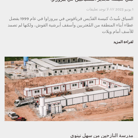
1 يونيو 2023
لا توجد تعليقات
السياق شُيدتْ كنيسة القدّيس قرياقوس في بيروزاوا في عام 1999 بفضل
عطاء أبناء المنطقة من المُغتربين وأسقف أبرشية القوش، ولكنها لم تصمد
للأسف أمام ويلات
لقراءة المزيد
مدرسة النازحين من سهلِ نينوى