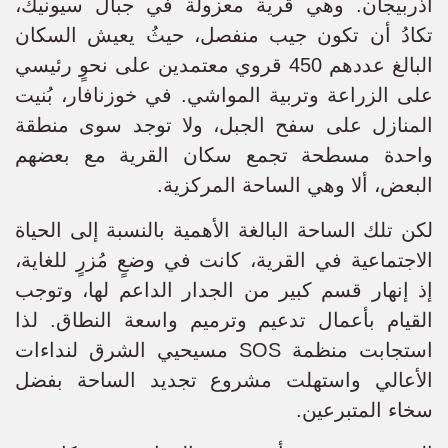
أذربيجان. وهي قرية معزولة في جبال سيونيك،
تكادُ أن تكون جيب منفصل، حيثُ يعيش السكان
البالغ عددهم 450 قروي معتمدين على نحوٍ رئيسي
على الزراعة وتربية المواشي. في خوزنافار، بُنيت
المنازل على سفح الجبل، ولا توجد سوى منطقة
واحدة مسطحة تجمع سكان القرية مع بعضهم
البعض، ألا وهي الساحة المركزية.
لكن تلك الساحة البالغة الأهمية بالنسبة إلى الحياة
الاجتماعية في القرية، كانت في وضعٍ مُزرٍ للغاية،
إذ إنهار قسم كبير من الجدار الداعم لها، وتوجب
القيام بأعمال تدعيم وترميم واسعة النطاق. لذا
استجابت منظمة SOS مسيحيي الشرق لنداءات
الأعالي واستهلت مشروع تجديد الساحة بفضل
سخاء المتبرعين.