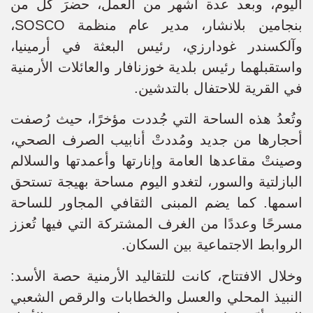
اليوم، وبعد عدة أشهر من العمل، حضرَ كل من
بنجامين بلانشار، مدير عام منظمة SOSCO،
وآلكسندر غودارزي، رئيس البعثة في أرمينيا،
واستقبلهما رئيس بلدية خوزنافار والعائلات الأرمنية
في القرية للاحتفال بالتدشين.
وتُعدُ هذه الساحة التي جُددت مؤخرًا، حيث رُصفت
أحجارها من جديد ومُددتْ أنابيب الصرف الصحي،
وصينتْ مقاعدها العامة وإنارتها وأعمدتها والسلالم
البازلتية والسور، لتغدو اليوم مساحة بهيجة تستحق
اسمها. كما يضم المبنى الثقافي المجاور للساحة
مسرحًا وعددًا من الغرف المشتركة التي فيها تُعزز
الروابط الاجتماعية بين السكان.
وخلال الافتتاح، كانت للتقاليد الأرمنية حصة الأسد:
النبيذ المحلي والعسل والخطابات والرقص الشعبي