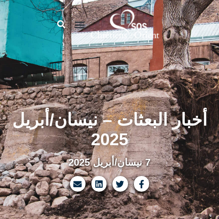
أخبار البعثات – نيسان/أبريل
2025
7 نيسان/أبريل 2025