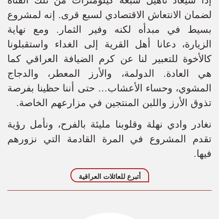
إذا سيُعاد تأهيل سبعة كيلومترات من تلك القناة
لضمان الانتعاش الاقتصادي لسبع قرى. إنه لمشروع
بسيط في مبدأه لكنه وفير الثمار. ومع نهاية
الزيارة، دعانا أهل القرية إلى الغداء واستقبلونا
كالأخوة للتعبير لنا عن كرم الضيافة العراقي كما
هي العادة. الدولمة، والأرز المعطر، والدجاج
المشوي، وحساء الأعشاب… حتى أننا حظينا بفرصة
تذوق الأرز واللبن المنتجين في مزارعهم الخاصة.
نغادر وادي نهلة وقلوبنا مليئة بالفرح، ونأمل رؤية
تقدم المشروع في المرة القادمة التي نزورهم
فيها.
أتبرع للعائلات العراقية