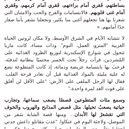
بساطتهم، فَقري أمام براءتهم، فَقري أمام كرمهم، وفَقري
أمام غنى قلوبهم.
فالابتسامات والفرح والحب والامتنان التي
شعرنا بها هنا تجعلهم أغنى منا بكثير، وتجعلنا نشعر بأننا صغار
جدًا أمامهم.
»
لا تتشابه الأيام في الشرق الأوسط،
و
لا مكان لروتين الحياة
الغربية “المترو، العمل، النوم”.
وذات
مساء، كانت ماريا
تتجول في شوارع الإسكندرية لتوزيع الطرود الغذائية على
المُشردين، فرأت
رجلاً تحت الجسر محتميًا ببطانية لتدفئه.
فرحبَ بها بابتسامة عريضة ودماثة، إذ كانت المتطوعة
تضع
له علبة مليئة بالمواد الغذائية قبل أن تغادر فرحة القلب.
ف
قال لها الرجل الملقى على الأرض: “على الأقل لن أقلق
على قوت الغد لمرة واحدة.”
و
سمع مئات المتطوعين قصصًا يصعب سماعها، وتجارب
حياتية يصعبُ تخيلها.
مثل
قصص المذابح والهروب والخوف
التي تقشعرُ لها الأبدان
… ومنها قصة الشابة سَفر من
الموصل، ولاجئة اليوم في عنكاوا.
“عذبَ مقاتلو داعش جدتي
لجعلها تقرُّ ببعض المعلومات حول مكان وجودنا.
ف
كسروا