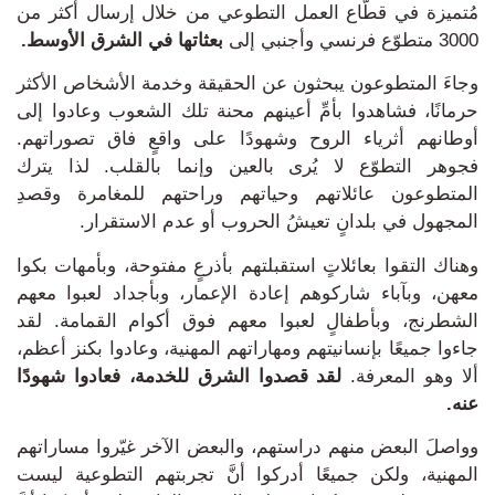
مُتميزة في قطّاع العمل التطوعي من خلال إرسال أكثر من
3000 متطوّع فرنسي وأجنبي إلى
بعثاتها في الشرق الأوسط.
وجاءَ المتطوعون يبحثون عن الحقيقة وخدمة الأشخاص الأكثر
حرمانًا، فشاهدوا بأمِّ أعينهم محنة تلك الشعوب وعادوا إلى
أوطانهم أثرياء الروح وشهودًا على واقعٍ فاق تصوراتهم.
فجوهر التطوّع لا يُرى بالعين وإنما بالقلب
.
لذا يترك
المتطوعون
عائلاتهم وحياتهم وراحتهم للمغامرة وقصدِ
المجهول في بلدانٍ تعيشُ الحروب أو عدم الاستقرار.
وهناك التقوا بعائلاتٍ استقبلتهم بأذرعٍ مفتوحة، وبأمهات بكوا
معهن، وبآباء شاركوهم إعادة الإعمار، وبأجداد لعبوا معهم
الشطرنج، وبأطفالٍ لعبوا معهم فوق أكوام القمامة.
لقد
جاءوا جميعًا بإنسانيتهم ومهاراتهم المهنية، وعادوا بكنز أعظم،
ألا وهو المعرفة.
لقد قصدوا الشرق للخدمة، فعادوا شهودًا
عنه.
وواصلَ البعض منهم دراستهم، والبعض الآخر غيّروا مساراتهم
المهنية، ولكن جميعًا أدركوا أنَّ تجربتهم التطوعية ليست