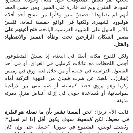
عمودها الفقري
ولم تعد قادرة على السير.
ومن حسن الحظ
أنهم لم يقتلوها.
“
قصصٌ تبدو وكأنها من نسج أحد أفلام
هوليوود الشهيرة، ولكنها في الواقع حقيقية للغاية.
فليسَ
بالأمر السهل على الشبيبة الفرنسية اليافعة
،
فتح أعينهم على
مصير السكان الرازحين تحت وطأة التمييز والاضطهاد
والقتل.
ولكن للفرح مكانه أيضًا في البعثة، إذ يعيشُ المتطوعون
أجمل اللحظات مع عائلات كرمليي في العراق، أو في أحد
الفصول الدراسية في حلب، أو من خلال لعبة ورق في رميش
(لبنان)… ناهيك عن شرب فنجان من القهوة التركية أمام
زكريا وهو يروي قصة كنيسته، أو ضم منى بين ذراعينا
لمواساتها، أو مُساعدة جوني في إزالة أنقاض منزلٍ دمرته
قذيفة.
قالت الأم تريزا: “
نحن أنفسنا نشعر بأن ما نفعلة هو
قطرة
في محيط
، لكن
المحيط
سوف يكون أقل إذا لم نعمل
“.
ويُضيف لويس، المتطوع في سوريا: “
حسنًا، حتى وإن كان