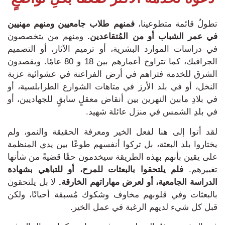
تطولُ قائمة متطوعينا،
فمنهم طلاب جامعيين ومنهم مهنيين
في عمر الشباب أو من المُتقاعدين.
ومنهم من
يتخصصون
في دراسات الموارد البشرية، أو ترميم الآثار، أو التصميم
الجرافيك،
كما
تتراوح أعمارهم بين 18 و 80 عامًا.
ويقصدون
الشرق للخدمة فتراهم
في أرض الفراعنة في عشوائية عزبة
النخل، أو في بلد الأرز في متاهات الشوارع الطرابلسية، أو
في بلادِ مابين النهرين بين أنقاض معقلٍ سابقٍ للجهاديين، أو
في بلدِ الشمس في منزل عائلة شهيد.
لقد أتوا إلى هنا لفعل الخير
ومعرفة الحقيقة والنمو، ولم
يختاروا بلد البعثة، بل تركوا أنفسهم طوعًا بين يدي المنظمة
على يقين بأنهم بهذه الطريقة سيخدمون حقًا قضيةً من شأنها
تغييرهم.
فلم
يلتحقوا بالبعثات للمرح، أو للتباهي بشهادة
الدراسة الجامعية، أو لعرض مهاراتهم الخارقة.
لا بل يلتحقون
بالبعثات وفي قلوبهم
مخاوف وشكوك مُسبقة أحيانًا، ولكن
قبل كل شيء لديهم الرغبة في عمل الخير.