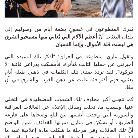
يُدرك المتطوعون في غضونِ بضعة أيام من وصولهم إلى
بلدان البعثات أنَّ
أعظم الآلام التي يُعاني منها مسيحيو الشرق
هي ليست قلة الأموال، وإنما النسيان.
وتقول ماري، متطوعة في العراق: “أذكرُ تلك السيدة التي
أخبرتني عن حملها الثالث مُتأثرة، فأمسكت بذراعي قائلة “لا
تتركونا”.
لقد ترددَ صدى تلك
الكلمات في ذهني طيلة أيام
بعثتي، فهم أكثر فئة غابت عن ذهن الغرب والشرق في آنٍ
معًا.
كما تتجلى أكبر مخاوف تلك الشعوب المضطهدة في التخلي
عنها.
ولسببٍ ما، تخلت وسائل الإعلام عن العائلات العراقية
والسورية التي وجدت أنفسها بين ليلةٍ وضحاها على قارعة
الطريق، أو تسكنُ في منازل دمرتها القذائف.
فمن الواضح
أنَّ تلك العائلات وفي مرحلة ما شكلت مادة إعلامية غنية ما
لبثت أن
وضعت في أرشيف القنوات بمجرد انتهاء مدّة