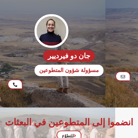
جان دو فيرديير
مسؤولة شؤون المتطوعين
انضموا إلى المتطوعين في البعثات
للتطوّع