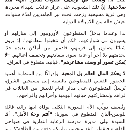
صلاحيتها
.
إنَّ تلك الشعوب، على غرار عائلات شهداء محردة،
وهي قرية مسيحية رزحت تحت نير الجاهديين لعدّة سنوات،
تعيش حالة من اللامبالاة الدولية.
لذا وعندما يدخلُ المتطوعون الأوروبيون إلى منازلهم أو
يسيرون في شوارعهم، “لكم أن تتخيلوا سعادتهم”، إذ
يرون
شبابًا يصلون إلى قريتهم، قادمين من أماكن بعيدة جدًا
لخدمتهم
بلا أجر أو غاية سوى سعادتهم وتخفيف أعبائهم.
“لا
يُمكن تصور أو وصف مشاعرهم”
. فيانيه، متطوع في العراق.
لا يحكمُ المال العالم بل المحبة.
وإدراكًا من المنظمة أهمية
الحضور الفعلي للمتطوعين بالنسبة إلى مسيحيي الشرق،
يُرسلُ المتطوعون على مدار العام للعيش بين العائلات في
قراهم ولمشاركتهم حياتهم اليومية وأحزانهم وأفراحهم.
وتُضيف دولّي، الأم السورية الثكلى بوفاة ابنها رائد، قائلة
للويس-آلبان المتطوع في سوريا:
“أنتم وجهُ الأمل”
.
أمّا
السيدة ليلى مديرة مدرسة الرعاية النهارية في ضواحي
القاهرة فتقول:
“لقد منحتني زيارتكم دفعة من الطاقة
“كل ما