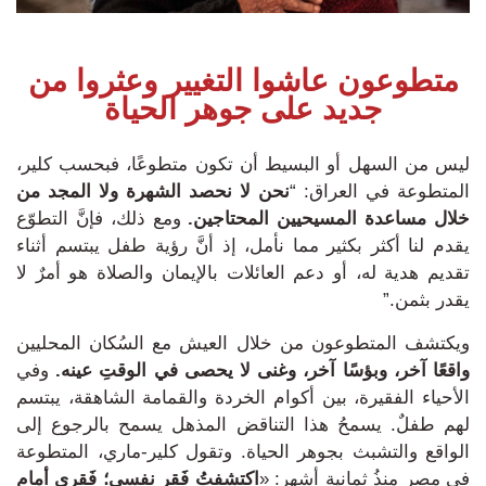
متطوعون عاشوا التغيير وعثروا من
جديد على جوهر الحياة
ليس من السهل أو البسيط أن تكون متطوعًا، فبحسب كلير،
المتطوعة في العراق:
“
نحن لا نحصد الشهرة ولا المجد من
خلال مساعدة المسيحيين المحتاجين.
ومع ذلك، فإنَّ التطوّع
يقدم لنا أكثر بكثير مما نأمل، إذ أنَّ رؤية طفل يبتسم أثناء
تقديم هدية له، أو دعم العائلات بالإيمان والصلاة هو أمرٌ لا
يقدر بثمن.”
ويكتشف المتطوعون من خلال العيش مع السُكان المحليين
واقعًا آخر، وبؤسًا آخر، وغنى لا يحصى في الوقتِ عينه.
و
في
الأحياء الفقيرة، بين أكوام الخردة والقمامة الشاهقة، يبتسم
لهم طفلٌ.
يسمحُ هذا التناقض
المذهل يسمح بالرجوع إلى
الواقع والتشبث بجوهر الحياة. وتقول كلير-ماري، المتطوعة
في مصر منذُ ثمانية أشهر:
«
اكتشفتُ فَقر نفسي؛
فَقري أمام