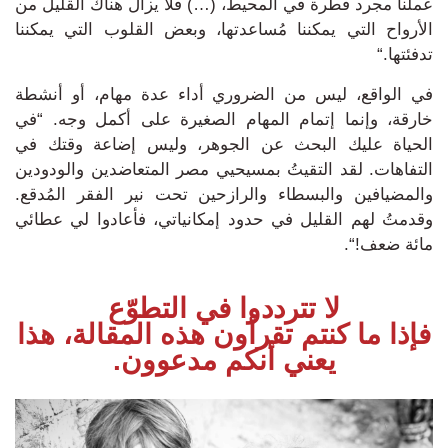
عملنا مجرد قطرة في المحيط، (…) فلا يزال هناك القليل من
الأرواح التي يمكننا مُساعدتها، وبعض القلوب التي يمكننا
تدفئتها.
“
في الواقع، ليس من الضروري أداء عدة مهام، أو أنشطة
خارقة، وإنما إتمام المهام الصغيرة على أكمل وجه.
“في
الحياة عليك البحث عن الجوهر، وليس إضاعة وقتك في
التفاهات.
لقد التقيتُ بمسيحيي مصر المتعاضدين والودودين
والمضيافين والبسطاء والرازحين تحت نير الفقر المُدقع.
وقدمتُ لهم
القليل في حدود إمكانياتي، فأعادوا لي عطائي
مائة ضعف!
“.
لا تترددوا في التطوّع
فإذا ما كنتم تقرأون هذه المقالة، هذا
يعني أنكم مدعوون.