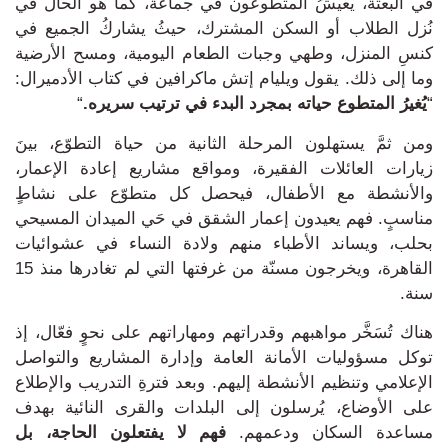
في البعثة، يعيشُ المتطوعون في جماعة،
كما هو الحال في
نُزل الطلاب أو السكن المشترك، حيثُ يشاركُ الجميع في
كنسِ المنزل، وطهي وجبات الطعام اليومية، ومسح الأرضية
وما إلى ذلك.
يقول ويليام إتش ماكرافين في كتاب الأدميرال:
“
يُغيرُ المتطوع حياته بمجرد البدء في ترتيب سريره.
“
ومن ثمَّ يستهلون المرحلة الثانية من حياة التطوّع،
بينَ
زيارات العائلات الفقيرة، ومواقع مشاريع إعادة الإعمار،
والأنشطة مع الأطفال، فيحصل كل متطوّع على نشاطٍ
مناسبٍ.
فهم
يعيدون إعمار الشقق في حَي الميدان المسيحي
بحلب، ويساند الأطباء منهم ولادة النساء في عشوائيات
القاهرة، ويخرجون مسنّة من غرفتها التي لم تغادرها منذ 15
سنة.
هناك تُسَخَّر مواهبهم وقدراتهم ومهاراتهم على نحوٍ فعّال، إذ
توكل مسؤوليات الأمانة العامة وإدارة المشاريع والتواصل
الإعلامي وتنظيم الأنشطة إليهم.
وبعد فترةِ التدريب والإطلاع
على الأوضاع، يُرسلون إلى البلدات والقرى النائية بهدف
مساعدة السكان ودعمهم.
فهم لا يفتعلون
الحاجة، بل